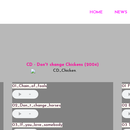
HOME
NEWS
CD - Don't change Chickens (2004)
01_Chain_of_fools
01 F
02_Don_t_change_horses
02 B
03_If_you_love_somebody
03 