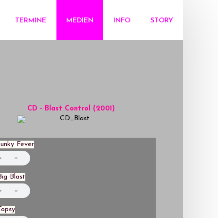
TERMINE
MEDIEN
INFO
STORY
CD - Blast Control (2001)
unky Fever
ig Blast
Topsy