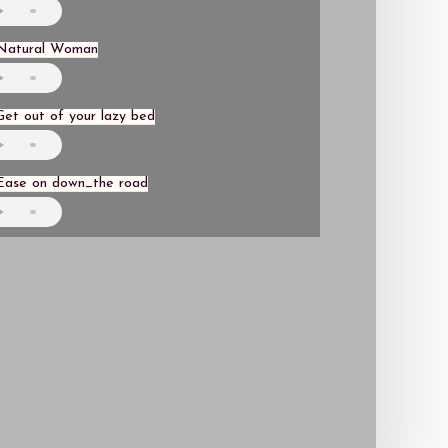
Natural Woman
et out of your lazy bed
Ease on down_the road