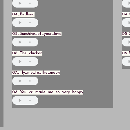
04_Birdland
04 
05_Sunshine_of_your_love
05 G
06_The_chicken
06 
07_Fly_me_to_the_moon
08_You_ve_made_me_so_very_happy