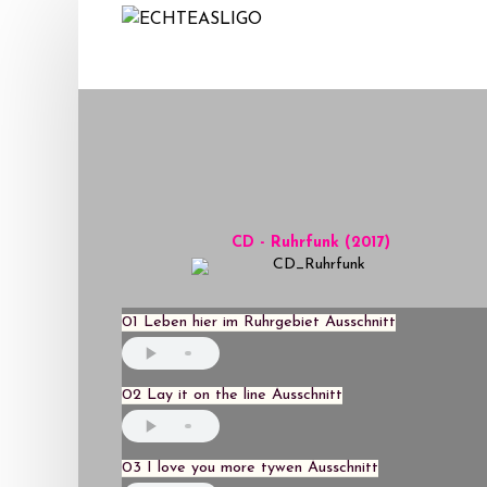
Home
NEWS
Termine
Medien
Info
CD - Ruhrfunk (2017)
Story
01 Leben hier im Ruhrgebiet Ausschnitt
02 Lay it on the line Ausschnitt
03 I love you more tywen Ausschnitt