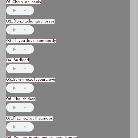
01_Chain_of_fools
02_Don_t_change_horses
03_If_you_love_somebody
04_Birdland
05_Sunshine_of_your_love
06_The_chicken
07_Fly_me_to_the_moon
08_You_ve_made_me_so_very_happy