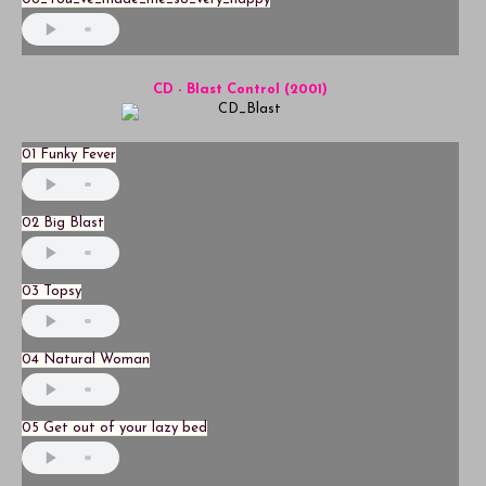
CD - Blast Control (2001)
01 Funky Fever
02 Big Blast
03 Topsy
04 Natural Woman
05 Get out of your lazy bed