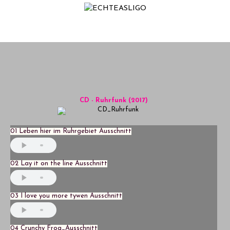
Home
NEWS
Termine
Medien
CD - Ruhrfunk (2017)
Info
Story
01 Leben hier im Ruhrgebiet Ausschnitt
02 Lay it on the line Ausschnitt
03 I love you more tywen Ausschnitt
04 Crunchy Frog_Ausschnitt