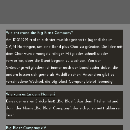
Home
NEWS
Wie entstand die Big Blast Company?
Termine
Am 17.01.1991 trafen sich vier musikbegeisterte Jugendliche im
Medien
CVJM Hattingen, um eine Band plus Chor zu gründen. Die Idee mit
dem Chor wurde mangels fähiger Mitglieder schnell wieder
Info
verworfen, aber die Band begann zu wachsen. Von den
Gründungsmitgliedern ist immer noch der Bandleader dabei, die
Story
andern lassen sich gerne als Aushilfe sehen! Ansonsten gibt es
verschiedene Wechsel, die Big Blast Company bleibt lebendig!
Wie kam es zu dem Namen?
Eines der ersten Stücke hieß „Big Blast“. Aus dem Titel entstand
dann der Name „Big Blast Company“, der sich ja so nett abkürzen
lässt.
Big Blast Company e.V.